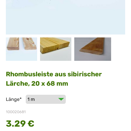
Rhombusleiste aus sibirischer
Lärche, 20 x 68 mm
Pflichtfeld
Länge
*
100020681
3.29
€