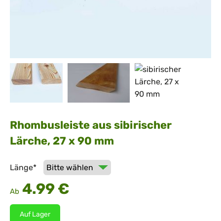
Rhombusleiste aus sibirischer
Lärche, 27 x 90 mm
Pflichtfeld
Länge
*
4.99
€
Ab
Auf Lager