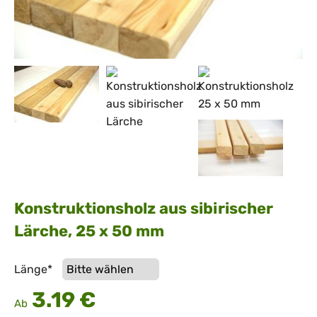
Konstruktionsholz aus sibirischer
Lärche, 25 x 50 mm
Pflichtfeld
Länge
*
3.19
€
Ab