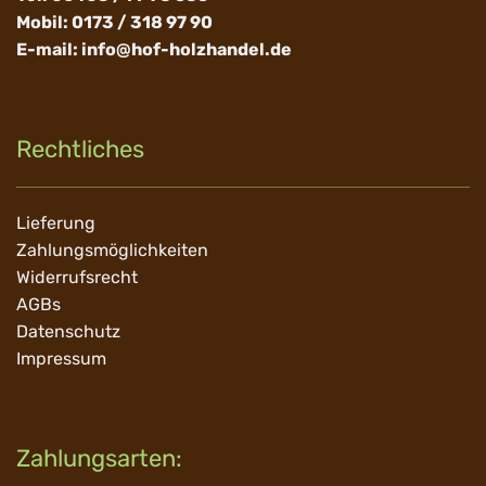
Mobil: 0173 / 318 97 90
E-mail:
info@hof-holzhandel.de
Rechtliches
Navigation
Lieferung
überspringen
Zahlungsmöglichkeiten
Widerrufsrecht
AGBs
Datenschutz
Impressum
Zahlungsarten: