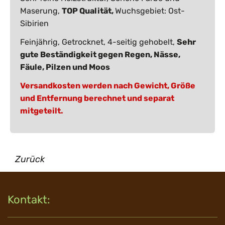
Maserung,
TOP Qualität,
Wuchsgebiet: Ost-
Sibirien
Feinjährig, Getrocknet, 4-seitig gehobelt,
Sehr
gute Beständigkeit gegen Regen, Nässe,
Fäule, Pilzen und Moos
Versandkosten werden nach Gewicht, Größe
und Entfernung berechnet und separat
mitgeteilt.
Zurück
Kontakt: