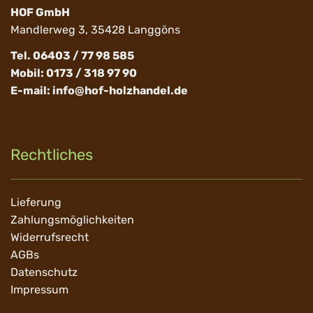
HOF GmbH
Mandlerweg 3, 35428 Langgöns
Tel. 06403 / 77 98 585
Mobil: 0173 / 318 97 90
E-mail:
info@hof-holzhandel.de
Rechtliches
Navigation
Lieferung
überspringen
Zahlungsmöglichkeiten
Widerrufsrecht
AGBs
Datenschutz
Impressum