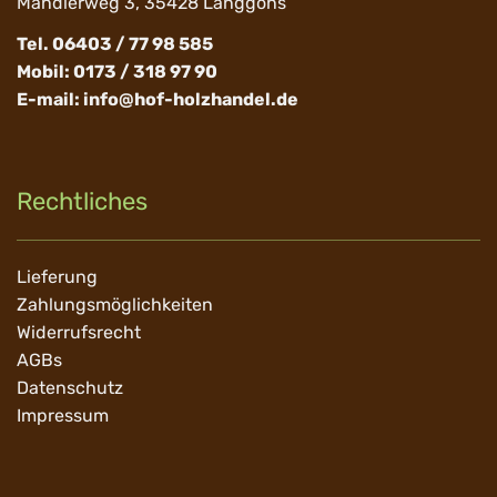
Mandlerweg 3, 35428 Langgöns
Tel. 06403 / 77 98 585
Mobil: 0173 / 318 97 90
E-mail:
info@hof-holzhandel.de
Rechtliches
Navigation
Lieferung
überspringen
Zahlungsmöglichkeiten
Widerrufsrecht
AGBs
Datenschutz
Impressum