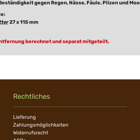
Beständigkeit gegen Regen, Nässe, Fäule, Pilzen und Moo
le:
tter
27 x 115 mm
tfernung berechnet und separat mitgeteilt.
Rechtliches
Navigation
Lieferung
überspringen
Zahlungsmöglichkeiten
Widerrufsrecht