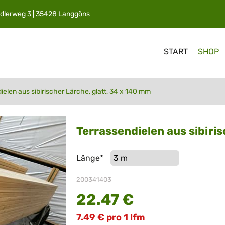
dlerweg 3 | 35428 Langgöns
Navigation
START
SHOP
überspringen
ielen aus sibirischer Lärche, glatt, 34 x 140 mm
Terrassendielen aus sibiri
Pflichtfeld
Länge
*
200341403
22.47
€
7.49
€
pro 1 lfm