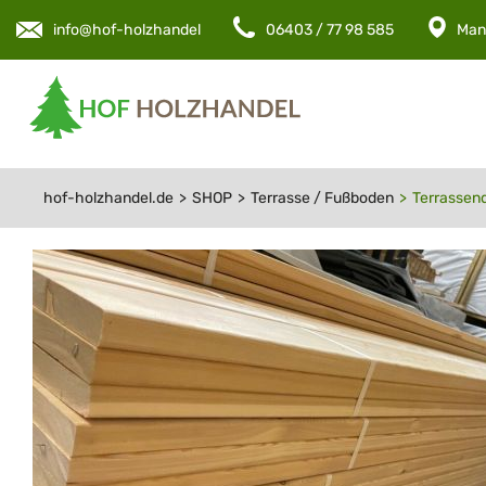
info@hof-holzhandel.de
06403 / 77 98 585
Man
hof-holzhandel.de
SHOP
Terrasse / Fußboden
Terrassend