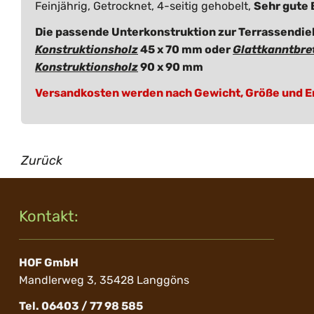
Feinjährig, Getrocknet, 4-seitig gehobelt,
Sehr gute 
Die passende Unterkonstruktion zur Terrassendie
Konstruktionsholz
45 x 70 mm oder
Glattkanntbre
Konstruktionsholz
90 x 90 mm
Versandkosten werden nach Gewicht, Größe und En
Zurück
Kontakt:
HOF GmbH
Mandlerweg 3, 35428 Langgöns
Tel. 06403 / 77 98 585