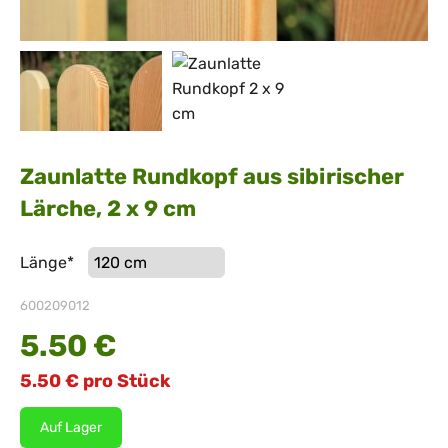
Zaunlatte Rundkopf aus sibirischer
Lärche, 2 x 9 cm
Pflichtfeld
Länge
*
600209012
5.50
€
5.50
€
pro Stück
Auf Lager