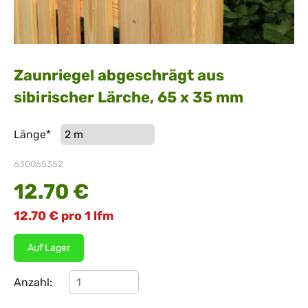
Zaunriegel abgeschrägt aus
sibirischer Lärche, 65 x 35 mm
Pflichtfeld
Länge
*
630065352
12.70
€
12.70
€
pro 1 lfm
Auf Lager
Anzahl: